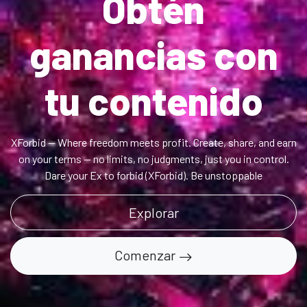
Obtén
ganancias con
tu contenido
XForbid — Where freedom meets profit. Create, share, and earn
on your terms — no limits, no judgments, just you in control.
Dare your Ex to forbid (XForbid). Be unstoppable
Explorar
Comenzar